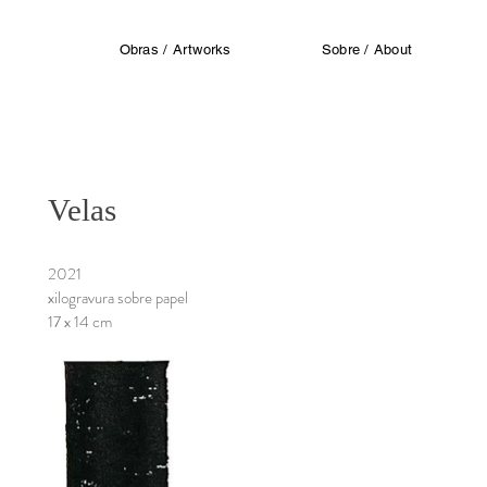
Obras / Artworks
Sobre / About
Velas
2021
xilogravura sobre papel
17 x 14 cm